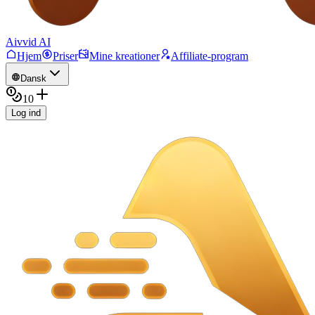
Aivvid AI
Hjem
Priser
Mine kreationer
Affiliate-program
Dansk
10
Log ind